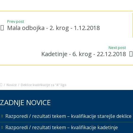
Prev post
Mala odbojka - 2. krog - 1.12.2018
Next post
Kadetinje - 6. krog - 22.12.2018
/
Novice
/
Deklice kvalifikacije za “A” ligo
ZADNJE NOVICE
Razporedi / rezultati tekem – kvalifikacije starejše deklice
Razporedi / rezultati tekem – kvalifikacije kadetinje