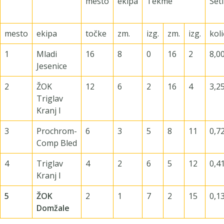
mesto
ekipa
Tekme
Seti
mesto
ekipa
točke
zm.
izg.
zm.
izg.
koli
1
Mladi
16
8
0
16
2
8,0
Jesenice
2
ŽOK
12
6
2
16
4
3,2
Triglav
Kranj I
3
Prochrom-
6
3
5
8
11
0,7
Comp Bled
4
Triglav
4
2
6
5
12
0,4
Kranj I
5
ŽOK
2
1
7
2
15
0,1
Domžale