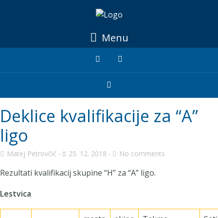
Menu
Deklice kvalifikacije za “A”
ligo
Matej Petrovčič
25. 12. 2018
No comments
Rezultati kvalifikacij skupine “H” za “A” ligo.
Lestvica